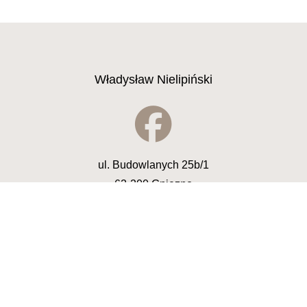
Władysław Nielipiński
ul. Budowlanych 25b/1
62-200 Gniezno
tel.
607381330
wladyslaw.nielipinski@gmail.com