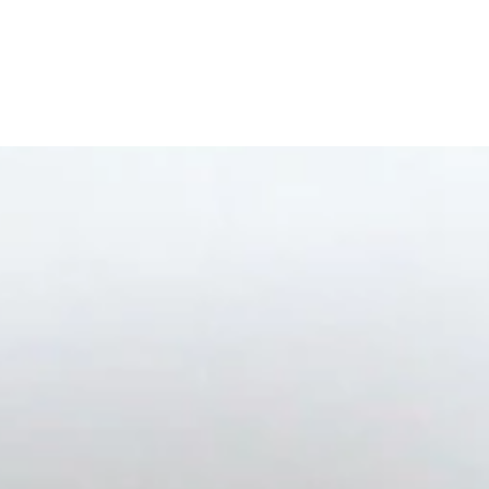
WŁADYSŁAW NIELIPIŃSKI
Trzecia zmiana
Gniezno 1981
Gorzko! Śluby i wesela 1975-1990
Powidz 1981
S