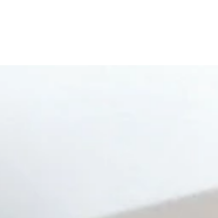
tart
Gorzko
Moja Wielkopolska
KPO
Contact
Portfolio
About