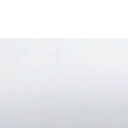
Pusta
Morskie opowieści
Ksiegarnia
Multimedia
Grzybowo 1981