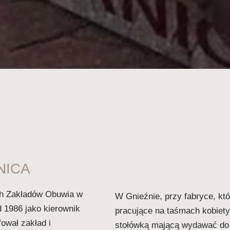
ANICA
ich Zakładów Obuwia w
W Gnieźnie, przy fabryce, któ
d 1986 jako kierownik
pracujące na taśmach kobiet
fował zakład i
stołówką mającą wydawać do t